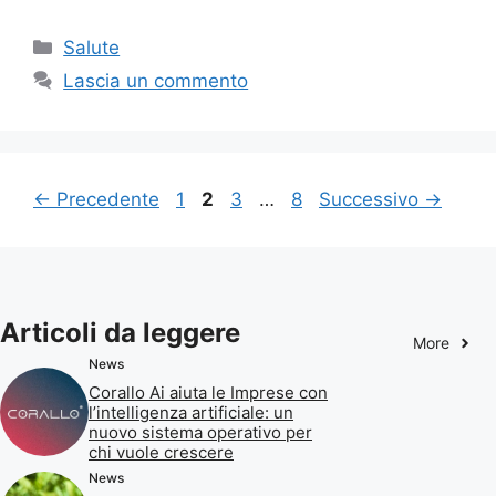
Categorie
Salute
Lascia un commento
Pagina
Pagina
Pagina
Pagina
←
Precedente
1
2
3
…
8
Successivo
→
Articoli da leggere
More
News
Corallo Ai aiuta le Imprese con
l’intelligenza artificiale: un
nuovo sistema operativo per
chi vuole crescere
News