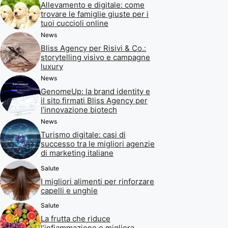
Allevamento e digitale: come
trovare le famiglie giuste per i
tuoi cuccioli online
News
Bliss Agency per Risivi & Co.:
storytelling visivo e campagne
luxury
News
GenomeUp: la brand identity e
il sito firmati Bliss Agency per
l’innovazione biotech
News
Turismo digitale: casi di
successo tra le migliori agenzie
di marketing italiane
Salute
I migliori alimenti per rinforzare
capelli e unghie
Salute
La frutta che riduce
l’infiammazione e migliora