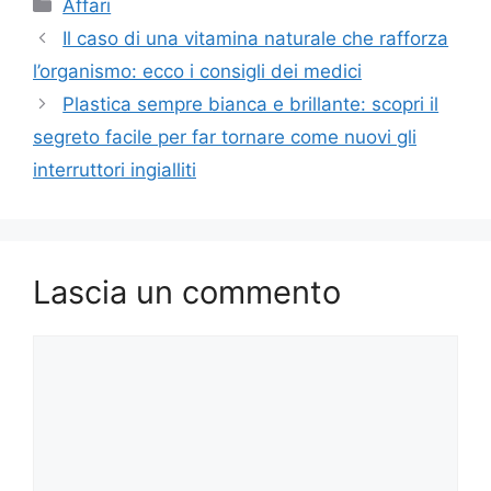
Categorie
Affari
Il caso di una vitamina naturale che rafforza
l’organismo: ecco i consigli dei medici
Plastica sempre bianca e brillante: scopri il
segreto facile per far tornare come nuovi gli
interruttori ingialliti
Lascia un commento
Commento